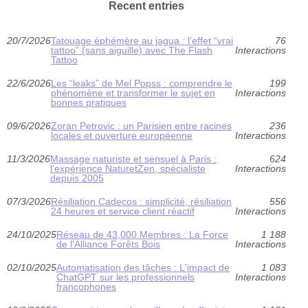
Recent entries
20/7/2026
Tatouage éphémère au jagua : l’effet “vrai
76
tattoo” (sans aiguille) avec The Flash
Interactions
Tattoo
22/6/2026
Les “leaks” de Mel Popss : comprendre le
199
phénomène et transformer le sujet en
Interactions
bonnes pratiques
09/6/2026
Zoran Petrovic : un Parisien entre racines
236
locales et ouverture européenne
Interactions
11/3/2026
Massage naturiste et sensuel à Paris :
624
l’expérience NaturetZen, spécialiste
Interactions
depuis 2005
07/3/2026
Résiliation Cadecos : simplicité, résiliation
556
24 heures et service client réactif
Interactions
24/10/2025
Réseau de 43,000 Membres : La Force
1 188
de l'Alliance Forêts Bois
Interactions
02/10/2025
Automatisation des tâches : L'impact de
1 083
ChatGPT sur les professionnels
Interactions
francophones