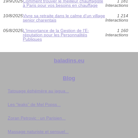
19/9/2025
Comment trouver le meilleur chauffagiste
1 181
à Paris pour vos besoins en chauffage
Interactions
10/8/2025
Vivre sa retraite dans le calme d’un village
1 214
senior charentais
Interactions
05/8/2025
L'Importance de la Gestion de l'E-
1 160
réputation pour les Personnalités
Interactions
Publiques
baladins.eu
Blog
Tatouage éphémère au jagua...
Les “leaks” de Mel Popss...
Zoran Petrovic : un Parisien...
Massage naturiste et sensuel...